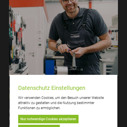
Datenschutz Einstellungen
Qualität und Sorgfalt bis ins
kleinste Detail
Wir verwenden Cookies, um den Besuch unserer Website
attraktiv zu gestalten und die Nutzung bestimmter
Funktionen zu ermöglichen.
Heute ist das Unternehmen ein spezialisierter
Dienstleister für die individuelle, schnelle und
Nur notwendige Cookies akzeptieren
preiswerte Fertigung von präzisen