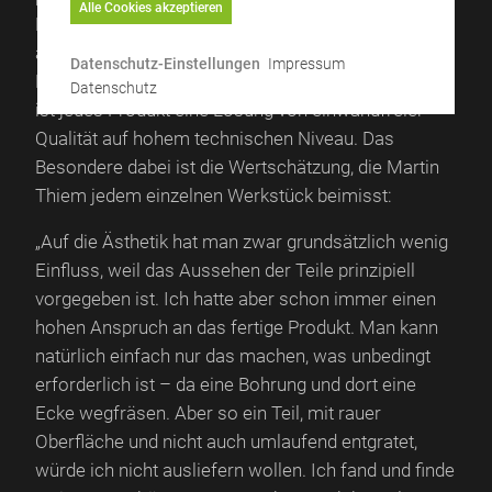
Alle Cookies akzeptieren
Maschinenbauteilen, Komponenten und Prototypen
aus Metall und Kunststoff. Von der konstruktiven
Datenschutz-Einstellungen
Impressum
Programmierung bis zur sauberen Nachbehandlung
Datenschutz
ist jedes Produkt eine Lösung von einwandfreier
Qualität auf hohem technischen Niveau. Das
Besondere dabei ist die Wertschätzung, die Martin
Thiem jedem einzelnen Werkstück beimisst:
„Auf die Ästhetik hat man zwar grundsätzlich wenig
Einfluss, weil das Aussehen der Teile prinzipiell
vorgegeben ist. Ich hatte aber schon immer einen
hohen Anspruch an das fertige Produkt. Man kann
natürlich einfach nur das machen, was unbedingt
erforderlich ist – da eine Bohrung und dort eine
Ecke wegfräsen. Aber so ein Teil, mit rauer
Oberfläche und nicht auch umlaufend entgratet,
würde ich nicht ausliefern wollen. Ich fand und finde