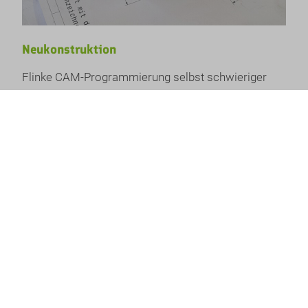
Neukonstruktion
Flinke CAM-Programmierung selbst schwieriger
Konturen und sogar eigene Konstruktion nach
maßgeblichen Vorgaben möglich.
Mehr erfahren
Mit Leidenschaft und Präzision
Das Auge fräst mit